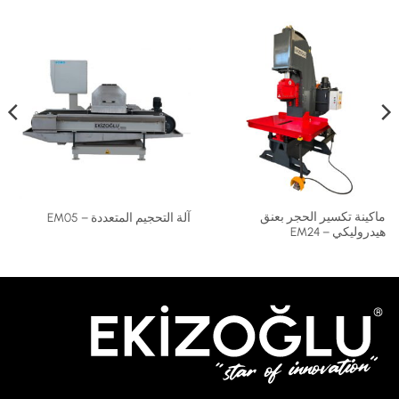
ماكينة تكسير الحجر بعنق
آلة التحجيم المتعددة – EM05
هيدروليكي – EM24