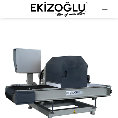
خطي
لمحتوى