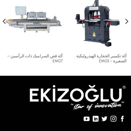
آلة تكسير الحجارة الهيدروليكية
آلة قص السراميك ذات الرأسين –
الصغيرة – EM03
EM07