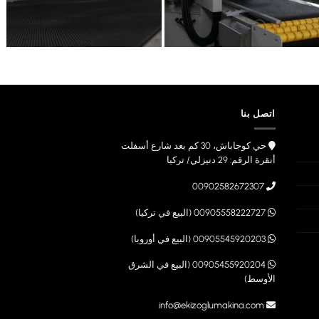
اتصل بنا
حي كوجاباش، 30 كم بعد شارع أسفلت
أنقرة الرقم: 29 دنيزلي/ تركيا
00902582672307
00905558222727 (البيع في تركيا)
00905545920203 (البيع في أوروبا)
00905455920204 (البيع في الشرق
الأوسط)
info@ekizoglumakina.com