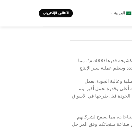
العربية
الكتالوج الإلكتروني
تبلغ المساحة المغلقة لمصنعنا الواقع في منطقة هوناز في محافظة دنيزلي 2000 م² من أصل مساحة مكشوفة قدرها 5000 م²، مما
دة وينظم عملية سير الإنتاج.
لية وعالية الجودة. يعمل
أعلى وقدرة تحمل أكبر. يتم
 الجودة قبل طرحها في الأسواق
حتياجات، مما يسمح لشركاتهم
من صناعة منتجاتكم وفق المراحل