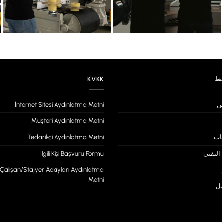
بط
KVKK
ن
İnternet Sitesi Aydınlatma Metni
Müşteri Aydınlatma Metni
ات
Tedarikçi Aydınlatma Metni
التقني
İlgili Kişi Başvuru Formu
Çalışan/Stajyer Adayları Aydınlatma
Metni
صل