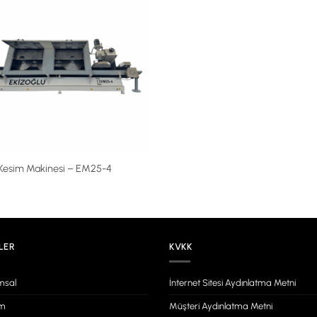
Kesim Makinesi – EM25-4
LER
KVKK
msal
İnternet Sitesi Aydınlatma Metni
im
Müşteri Aydınlatma Metni