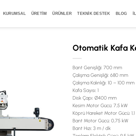
KURUMSAL
ÜRETIM
ÜRÜNLER
TEKNIK DESTEK
BLOG
İ
Otomatik Kafa 
Bant Genişliği: 700 mm
Çalışma Genişliği: 680 mm
Çalışma Kalınlığı: 10 – 100 mm
Kafa Sayısı: 1
Disk Çapı: Ø400 mm
Kesim Motor Gücü: 7,5 kW
Köprü Hareket Motor Gücü: 1,
Bant Motor Gücü: 0,75 kW
Bant Hızı: 3 m / dk
Toplam Elektrik Gücü: 9,5 kW