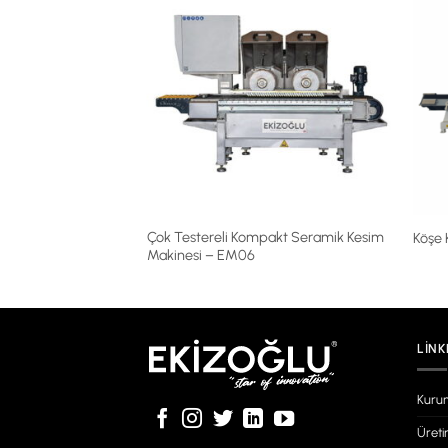
Çok Testereli Kompakt Seramik Kesim
Köşe 
Makinesi – EM06
LINK
Kuru
Üret