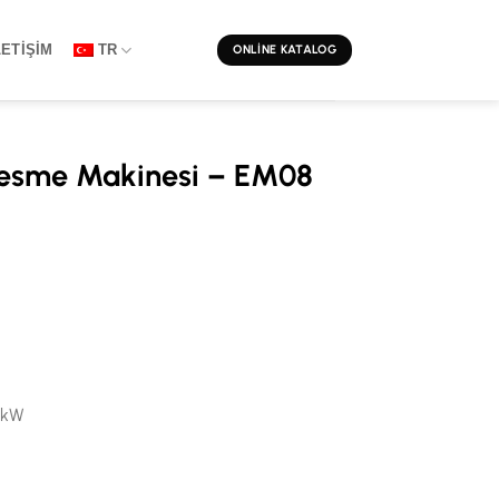
LETIŞIM
TR
ONLINE KATALOG
Kesme Makinesi – EM08
1 kW