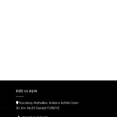
BIZE ULAŞIN
Kocabaş Mahallesi, Ankara Asfaltı Üzeri
30. Km. No:29 Denizli/TÜRKİYE