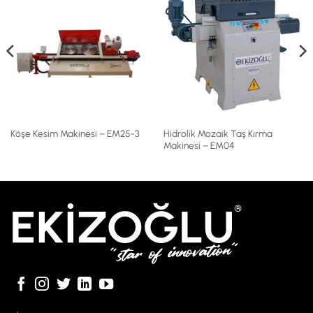
Hidrolik Mozaik Taş Kırma
Köşe Kesim Makinesi – EM25-3
Makinesi – EM04