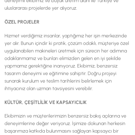
deneyimli ekibimiz ve büyük üretim alanı ile Türkiye ve
uluslararası projelerde yer alıyoruz.
ÖZEL PROJELER
Hizmet verdiğimiz insanlar, yaptığımız her işin merkezinde
yer alır. Bunun içindir ki pratik, çözüm odaklı, müşteriye özel
uygulanabilen makineleri üretmek için sürecin her adımına
odaklanmamız ve bunları elimizden gelen en iyi şekilde
yapmamız gerektiğine inanıyoruz. Ekibimiz, benzersiz
tasarım deneyimi ve eğitimine sahiptir. Doğru projeyi
sunarak kurulum ve teslim tarihlerini belirlemek için
ihtiyacınız olan uzman tavsiyesini verebilir.
KÜLTÜR, ÇEŞİTLİLİK VE KAPSAYICILIK
Ekibimizin ve müşterilerimizin benzersiz bakış açılarına ve
deneyimlerine değer veriyoruz. İşimize dokunan herkesin
başarımıza katkıda bulunmasını sağlayan kapsayıcı bir