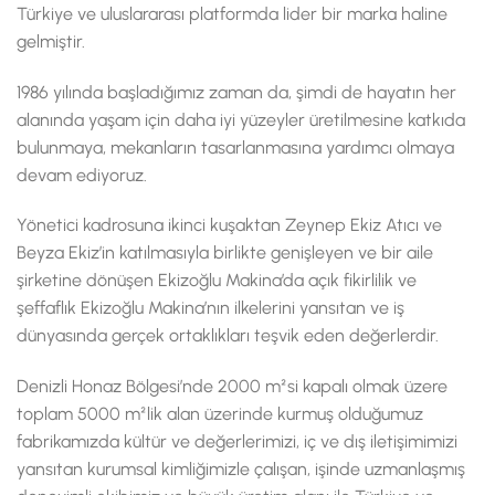
Türkiye ve uluslararası platformda lider bir marka haline
gelmiştir.
1986 yılında başladığımız zaman da, şimdi de hayatın her
alanında yaşam için daha iyi yüzeyler üretilmesine katkıda
bulunmaya, mekanların tasarlanmasına yardımcı olmaya
devam ediyoruz.
Yönetici kadrosuna ikinci kuşaktan Zeynep Ekiz Atıcı ve
Beyza Ekiz’in katılmasıyla birlikte genişleyen ve bir aile
şirketine dönüşen Ekizoğlu Makina’da açık fikirlilik ve
şeffaflık Ekizoğlu Makina’nın ilkelerini yansıtan ve iş
dünyasında gerçek ortaklıkları teşvik eden değerlerdir.
Denizli Honaz Bölgesi’nde 2000 m²si kapalı olmak üzere
toplam 5000 m²lik alan üzerinde kurmuş olduğumuz
fabrikamızda kültür ve değerlerimizi, iç ve dış iletişimimizi
yansıtan kurumsal kimliğimizle çalışan, işinde uzmanlaşmış