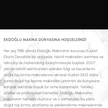
EKİZOĞLU MAKİNA DÜNYASINA HOŞGELDİNİZ!
Her şey 1986 yılında Ekizoğlu Makina’nın kurucusu Kudret
Ekiz’in Denizli’de bir atölyede, tekstil makineleri üretmesi ve
teknoloji ile mühendisliği birleştirmesiyle başladı. 2007
yılında tekstil sektöründen edinilen bilgi ve becerilerini
doğal taş kırma makinelerine aktaran Kudret EKİZ daha
sonra doğal taş kesme makineleri üretimini de bünyesine
katarak sektörde büyük bir ivme kazanmıştır. Yenilikçi
ürünler ve profesyonel hizmetler, Ekizoğlu Makina’nın
başarısının temelini oluşturur ve o zamandan bu yana
doğal taş kırma, ebatlama ve şekillendirme makinelerinde