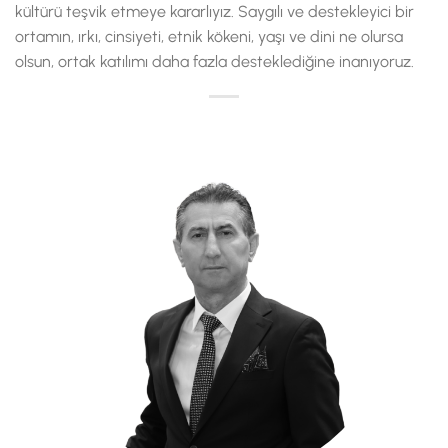
kültürü teşvik etmeye kararlıyız. Saygılı ve destekleyici bir
ortamın, ırkı, cinsiyeti, etnik kökeni, yaşı ve dini ne olursa
olsun, ortak katılımı daha fazla desteklediğine inanıyoruz.